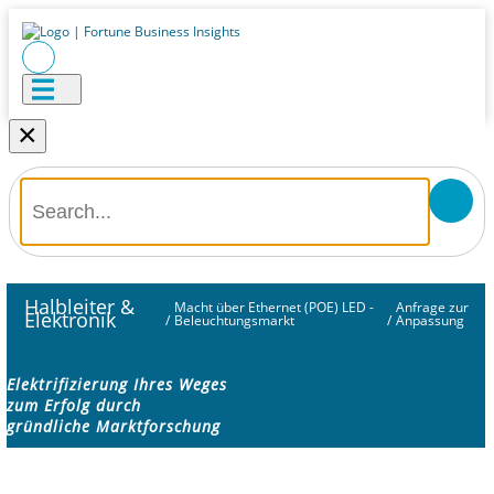
×
Halbleiter &
Macht über Ethernet (POE) LED -
Anfrage zur
Elektronik
/
Beleuchtungsmarkt
/
Anpassung
Elektrifizierung Ihres Weges
zum Erfolg durch
gründliche Marktforschung