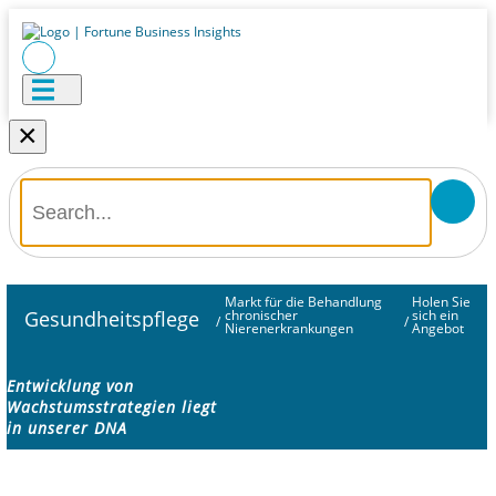
×
Markt für die Behandlung
Holen Sie
Gesundheitspflege
chronischer
sich ein
/
/
Nierenerkrankungen
Angebot
Entwicklung von
Wachstumsstrategien liegt
in unserer DNA