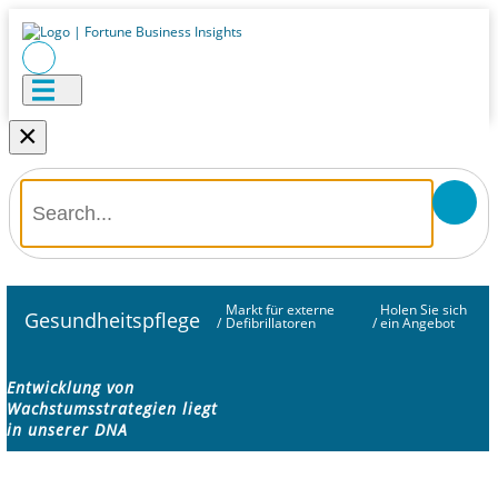
×
Markt für externe
Holen Sie sich
Gesundheitspflege
/
Defibrillatoren
/
ein Angebot
Entwicklung von
Wachstumsstrategien liegt
in unserer DNA