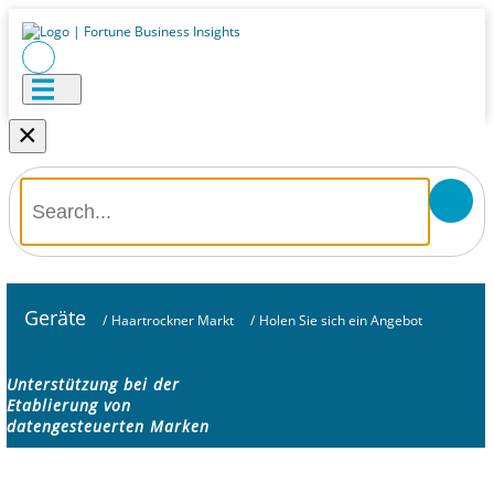
×
Geräte
/
Haartrockner Markt
/
Holen Sie sich ein Angebot
Unterstützung bei der
Etablierung von
datengesteuerten Marken