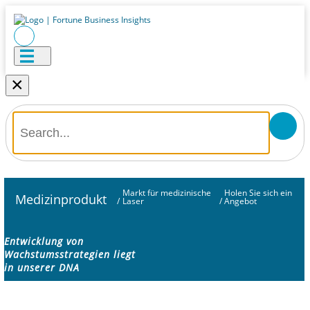
×
Markt für medizinische
Holen Sie sich ein
Medizinprodukt
/
Laser
/
Angebot
Entwicklung von
Wachstumsstrategien liegt
in unserer DNA