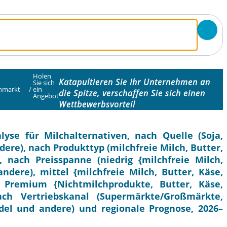
Holen
Katapultieren Sie Ihr Unternehmen an
Sie sich
enmarkt
/
ein
die Spitze, verschaffen Sie sich einen
Angebot
Wettbewerbsvorteil
yse für Milchalternativen, nach Quelle (Soja,
ere), nach Produkttyp (milchfreie Milch, Butter,
 nach Preisspanne (niedrig {milchfreie Milch,
ndere), mittel {milchfreie Milch, Butter, Käse,
 Premium {Nichtmilchprodukte, Butter, Käse,
ach Vertriebskanal (Supermärkte/Großmärkte,
del und andere) und regionale Prognose, 2026–