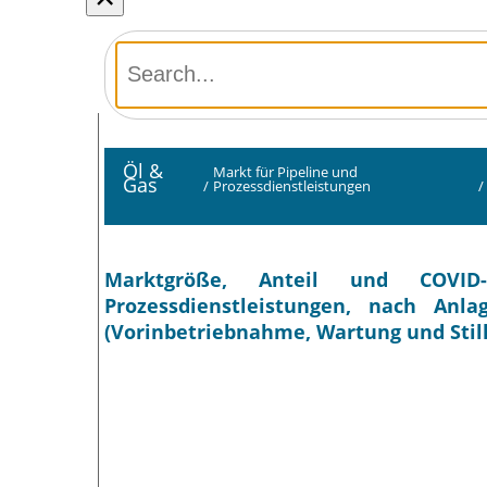
Öl &
Markt für Pipeline und
Gas
/
Prozessdienstleistungen
/
Marktgröße, Anteil und COVID-1
Prozessdienstleistungen, nach Anla
(Vorinbetriebnahme, Wartung und Stil