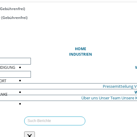
(Gebührenfrei)
 (Gebührenfrei)
(AKTUELL)
HOME
INDUSTRIEN
EIDIGUNG
ORT
Pressemitteilung
V
W
ÄNKE
Über uns
Unser Team
Unsere 
×