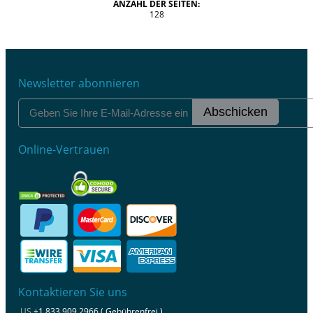
ANZAHL DER SEITEN:
128
Newsletter abonnieren
Abschicken
Online-Vertrauen
Kontaktieren Sie uns
US
+1 833 909 2966 ( Gebührenfrei )