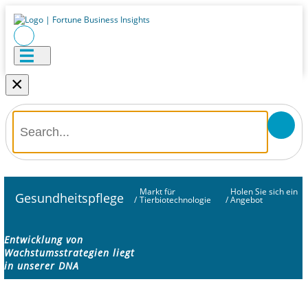
×
Markt für
Holen Sie sich ein
Gesundheitspflege
/
Tierbiotechnologie
/
Angebot
Entwicklung von
Wachstumsstrategien liegt
in unserer DNA