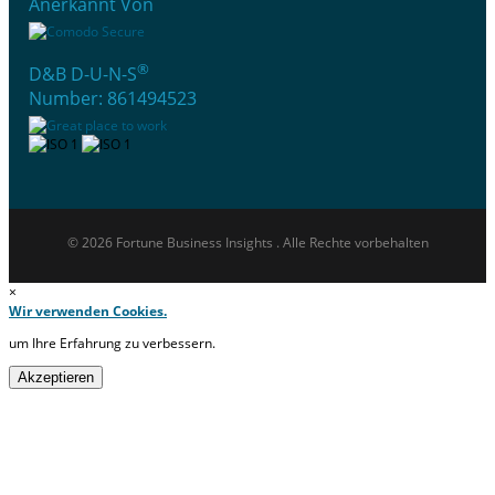
Anerkannt Von
®
D&B D-U-N-S
Number: 861494523
© 2026 Fortune Business Insights . Alle Rechte vorbehalten
×
Wir verwenden Cookies.
um Ihre Erfahrung zu verbessern.
Akzeptieren