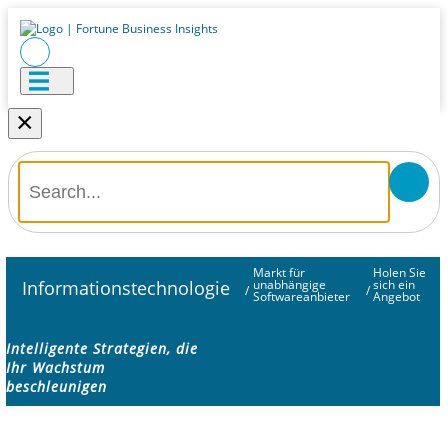
×
Markt für
Holen Sie
Informationstechnologie
unabhängige
sich ein
/
/
Softwareanbieter
Angebot
Intelligente Strategien, die
Ihr Wachstum
beschleunigen