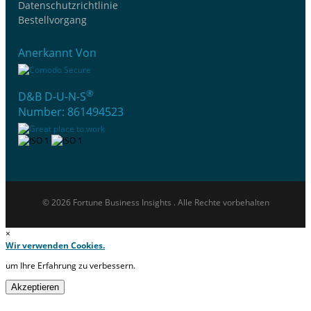
Datenschutzrichtlinie
Bestellvorgang
Anerkannt Von
®
D&B D-U-N-S
Number: 861494523
© 2026 Fortune Business Insights . Alle Rechte vorbehalten
×
Wir verwenden Cookies.
um Ihre Erfahrung zu verbessern.
Akzeptieren