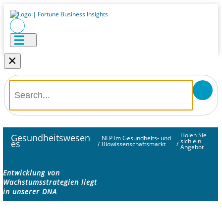
×
Holen Sie
Gesundheitswesen
NLP im Gesundheits- und
sich ein
es
/
Biowissenschaftsmarkt
/
Angebot
Entwicklung von
Wachstumsstrategien liegt
in unserer DNA