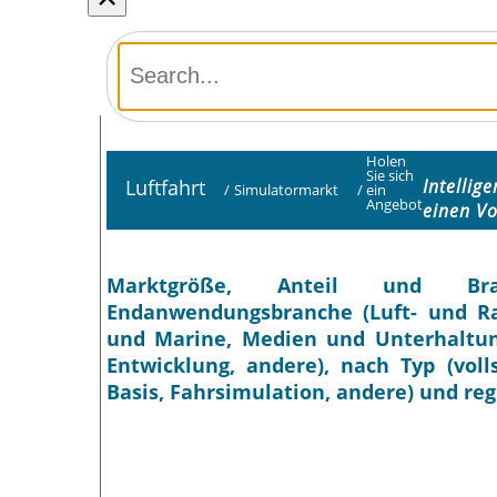
Holen
Sie sich
Luftfahrt
Intellig
/
Simulatormarkt
/
ein
Angebot
einen V
Marktgröße, Anteil und Bra
Endanwendungsbranche (Luft- und Ra
und Marine, Medien und Unterhaltun
Entwicklung, andere), nach Typ (voll
Basis, Fahrsimulation, andere) und re