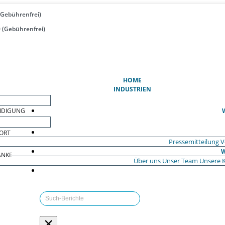
(Gebührenfrei)
 (Gebührenfrei)
(AKTUELL)
HOME
INDUSTRIEN
EIDIGUNG
ORT
Pressemitteilung
V
W
ÄNKE
Über uns
Unser Team
Unsere 
×