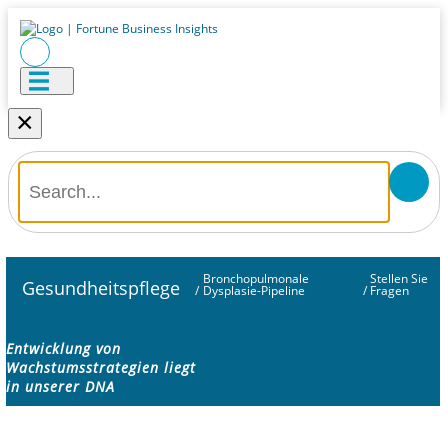
×
Bronchopulmonale
Stellen Sie
Gesundheitspflege
/
Dysplasie-Pipeline
/
Fragen
Entwicklung von
Wachstumsstrategien liegt
in unserer DNA