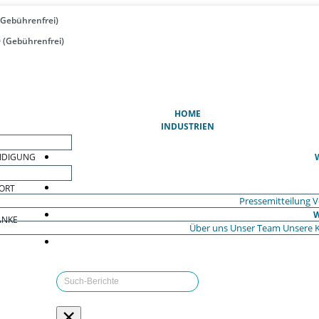
(Gebührenfrei)
 (Gebührenfrei)
(AKTUELL)
HOME
INDUSTRIEN
EIDIGUNG
ORT
Pressemitteilung
V
W
ÄNKE
Über uns
Unser Team
Unsere 
×