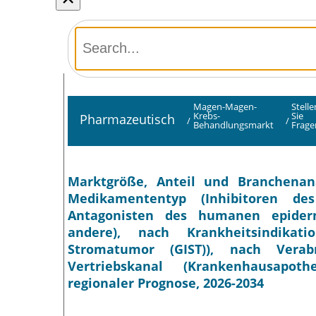
Magen-Magen-
Stelle
Krebs-
Sie
Pharmazeutisch
/
/
Behandlungsmarkt
Frage
Marktgröße, Anteil und Branchena
Medikamententyp (Inhibitoren des
Antagonisten des humanen epiderm
andere), nach Krankheitsindikati
Stromatumor (GIST)), nach Verab
Vertriebskanal (Krankenhausapot
regionaler Prognose, 2026-2034