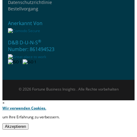
Datenschutzrichtlinie
Bestellvorgang
Anerkannt Von
®
D&B D-U-N-S
Number: 861494523
© 2026 Fortune Business Insights . Alle Rechte vorbehalten
×
Wir verwenden Cookies.
um Ihre Erfahrung zu verbessern.
Akzeptieren