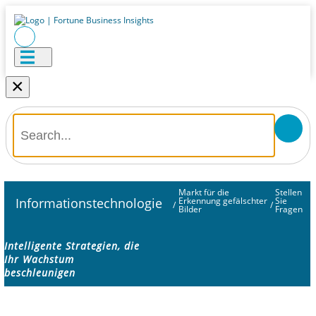
×
Markt für die
Stellen
Informationstechnologie
Erkennung gefälschter
Sie
/
/
Bilder
Fragen
Intelligente Strategien, die
Ihr Wachstum
beschleunigen