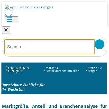
×
Erneuerbare
Markt für
Stellen Sie
Energien
/
Festoxidbrennstoffzellen
/
Fragen
Umsetzbare Einblicke für
Ihr Wachstum
Marktgröße, Anteil und Branchenanalyse für