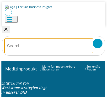
×
Markt für implantierbare
Stellen Sie
Medizinprodukt
/
Biosensoren
/
Fragen
Entwicklung von
Wachstumsstrategien liegt
in unserer DNA