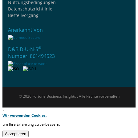
Nutzungsbedingungen
Datenschutzrichtlinie
Bestellvorgang
Anerkannt Von
®
D&B D-U-N-S
Number: 861494523
© 2026 Fortune Business Insights . Alle Rechte vorbehalten
×
Wir verwenden Cookies.
um Ihre Erfahrung zu verbessern.
Akzeptieren