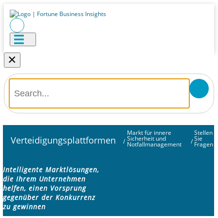
×
Markt für innere
Stellen
Verteidigungsplattformen
Sicherheit und
Sie
/
/
Notfallmanagement
Fragen
Intelligente Marktlösungen,
die Ihrem Unternehmen
helfen, einen Vorsprung
gegenüber der Konkurrenz
zu gewinnen