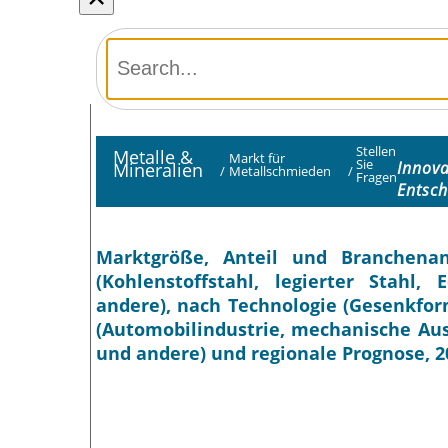
Stellen
Metalle &
Markt für
Sie
Innova
Mineralien
/
Metallschmieden
/
Fragen
Entsch
Marktgröße, Anteil und Branchenan
(Kohlenstoffstahl, legierter Stahl
andere), nach Technologie (Gesenkfor
(Automobilindustrie, mechanische Au
und andere) und regionale Prognose, 2