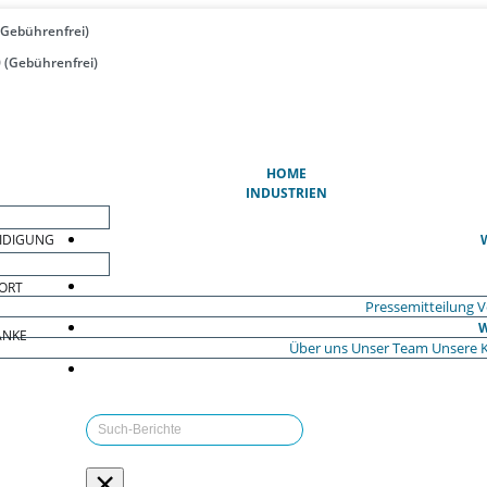
(Gebührenfrei)
 (Gebührenfrei)
(AKTUELL)
HOME
INDUSTRIEN
EIDIGUNG
ORT
Pressemitteilung
V
W
ÄNKE
Über uns
Unser Team
Unsere 
×