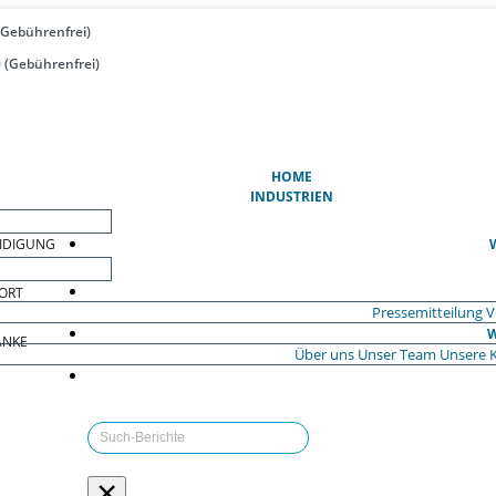
(Gebührenfrei)
 (Gebührenfrei)
(AKTUELL)
HOME
INDUSTRIEN
EIDIGUNG
ORT
Pressemitteilung
V
W
ÄNKE
Über uns
Unser Team
Unsere 
×