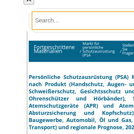
Markt für
Stelle
Fortgeschrittene
persönliche
Sie
Materialien
/
Schutzausrüstung
/
Frage
(PSA
Persönliche Schutzausrüstung (PSA) 
nach Produkt (Handschutz, Augen- und
Schweißerschutz, Gesichtsschutz un
Ohrenschützer und Hörbänder), Sc
Atemschutzgeräte (APR) und Atems
Absturzsicherung und Kopfschutz)
Baugewerbe, Automobil, Öl und Gas,
Transport) und regionale Prognose, 20