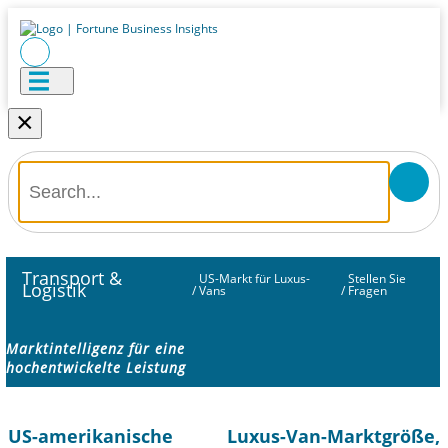
×
Transport &
US-Markt für Luxus-
Stellen Sie
Logistik
/
Vans
/
Fragen
Marktintelligenz für eine
hochentwickelte Leistung
US-amerikanische Luxus-Van-Marktgröße,