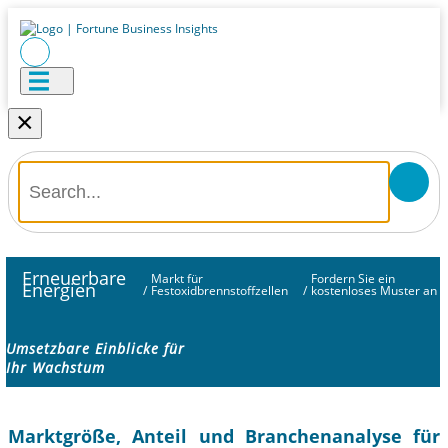
×
Erneuerbare
Markt für
Fordern Sie ein
Energien
/
Festoxidbrennstoffzellen
/
kostenloses Muster an
Umsetzbare Einblicke für
Ihr Wachstum
Marktgröße, Anteil und Branchenanalyse für