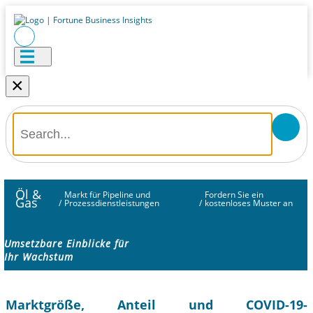
×
Öl &
Markt für Pipeline und
Fordern Sie ein
Gas
/
Prozessdienstleistungen
/
kostenloses Muster an
Umsetzbare Einblicke für
Ihr Wachstum
Marktgröße, Anteil und COVID-19-