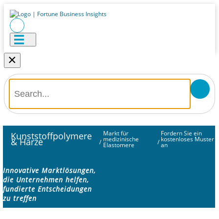
×
Markt für
Fordern Sie ein
Kunststoffpolymere
medizinische
kostenloses Muster
& Harze
/
/
Elastomere
an
Innovative Marktlösungen,
die Unternehmen helfen,
fundierte Entscheidungen
zu treffen