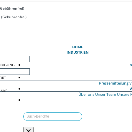
(Gebührenfrei)
 (Gebührenfrei)
(AKTUELL)
HOME
INDUSTRIEN
EIDIGUNG
ORT
Pressemitteilung
V
W
ÄNKE
Über uns
Unser Team
Unsere 
×