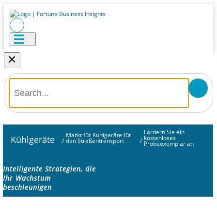
×
Fordern Sie ein
Markt für Kühlgeräte für
Kühlgeräte
kostenloses
/
den Straßentransport
/
Probeexemplar an
Intelligente Strategien, die
Ihr Wachstum
beschleunigen