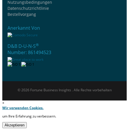
Nutzungsbedingungen
Datenschutzrichtlinie
Bestellvorgang
Anerkannt Von
®
D&B D-U-N-S
Number: 861494523
© 2026 Fortune Business Insights . Alle Rechte vorbehalten
×
Wir verwenden Cookies.
um Ihre Erfahrung zu verbessern.
Akzeptieren