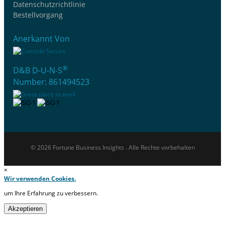
Datenschutzrichtlinie
Bestellvorgang
Anerkannt Von
®
D&B D-U-N-S
Number: 861494523
© 2026 Fortune Business Insights . Alle Rechte vorbehalten
×
Wir verwenden Cookies.
um Ihre Erfahrung zu verbessern.
Akzeptieren