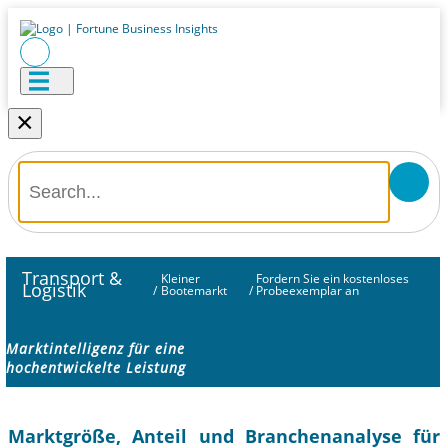
×
Transport &
Kleiner
Fordern Sie ein kostenloses
Logistik
/
Bootemarkt
/
Probeexemplar an
Marktintelligenz für eine
hochentwickelte Leistung
Marktgröße, Anteil und Branchenanalyse für