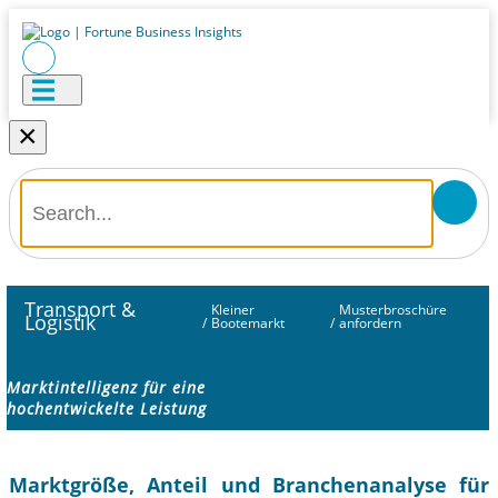
×
Transport &
Kleiner
Musterbroschüre
Logistik
/
Bootemarkt
/
anfordern
Marktintelligenz für eine
hochentwickelte Leistung
Marktgröße, Anteil und Branchenanalyse für