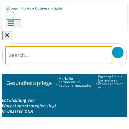
×
Fordern Sie ein
Markt für
kostenloses
Gesundheitspflege
Kernmedizin/
/
/
Probeexemplar
Radiopharmazeutika
an
Entwicklung von
Wachstumsstrategien liegt
in unserer DNA