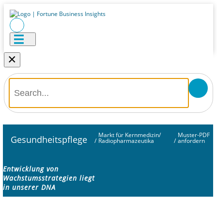
×
Markt für Kernmedizin/
Muster-PDF
Gesundheitspflege
/
Radiopharmazeutika
/
anfordern
Entwicklung von
Wachstumsstrategien liegt
in unserer DNA