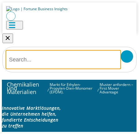
×
Chemikalien
Markt für Ethylen-
Muster anfordern –
und
Propylen-Dien-Monomer
First Mover
/
/
Materialien
(EPDM).
Advantage
Innovative Marktlösungen,
die Unternehmen helfen,
fundierte Entscheidungen
zu treffen