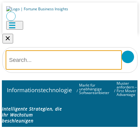
×
Muster
Markt für
anfordern –
Informationstechnologie
unabhängige
/
/
First Mover
Softwareanbieter
Advantage
Intelligente Strategien, die
Ihr Wachstum
beschleunigen