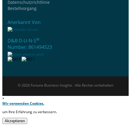
Datenschutzrichtlinie
Bestellvorgang
Anerkannt Von
®
D&B D-U-N-S
Number: 861494523
© 2026 Fortune Business Insights . Alle Rechte vorbehalten
×
Wir verwenden Cookies.
um Ihre Erfahrung zu verbessern.
Akzeptieren