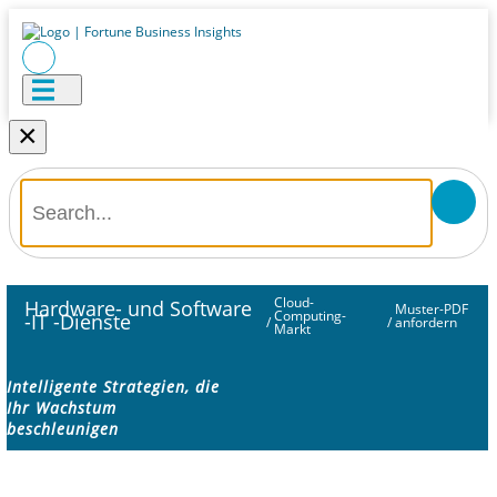
×
Cloud-
Hardware- und Software
Muster-PDF
Computing-
-IT -Dienste
/
/
anfordern
Markt
Intelligente Strategien, die
Ihr Wachstum
beschleunigen