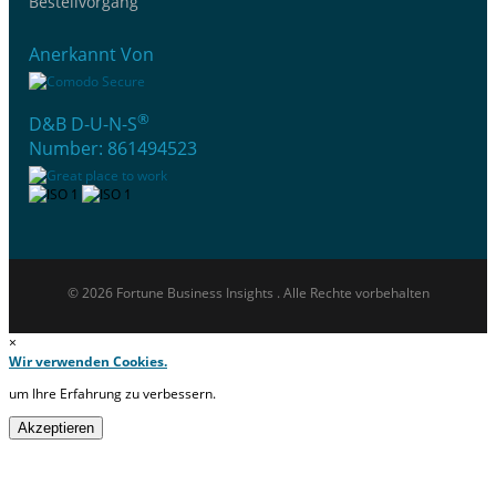
Bestellvorgang
Anerkannt Von
®
D&B D-U-N-S
Number: 861494523
© 2026 Fortune Business Insights . Alle Rechte vorbehalten
×
Wir verwenden Cookies.
um Ihre Erfahrung zu verbessern.
Akzeptieren