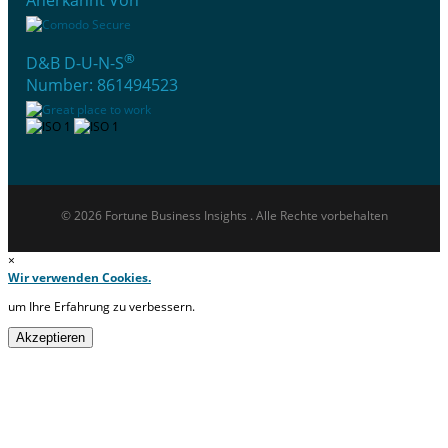
®
D&B D-U-N-S
Number: 861494523
© 2026 Fortune Business Insights . Alle Rechte vorbehalten
×
Wir verwenden Cookies.
um Ihre Erfahrung zu verbessern.
Akzeptieren