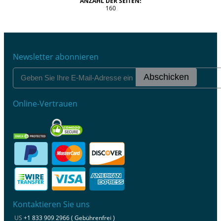
ANZAHL DER SEITEN:
160
Newsletter abonnieren
Abschicken
Online-Vertrauen
Kontaktieren Sie uns
US
+1 833 909 2966 ( Gebührenfrei )