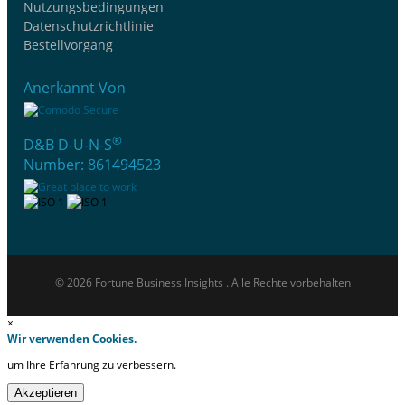
Nutzungsbedingungen
Datenschutzrichtlinie
Bestellvorgang
Anerkannt Von
®
D&B D-U-N-S
Number: 861494523
© 2026 Fortune Business Insights . Alle Rechte vorbehalten
×
Wir verwenden Cookies.
um Ihre Erfahrung zu verbessern.
Akzeptieren