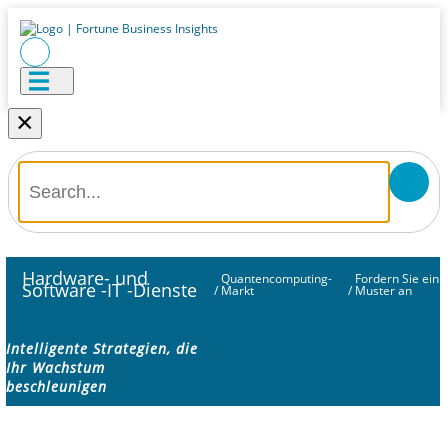
×
Hardware- und
Quantencomputing-
Fordern Sie ein
Software -IT -Dienste
/
Markt
/
Muster an
Intelligente Strategien, die
Ihr Wachstum
beschleunigen