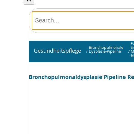
F
Bronchopulmonale
S
Gesundheitspflege
/
Dysplasie-Pipeline
/
M
a
Bronchopulmonaldysplasie Pipeline Re