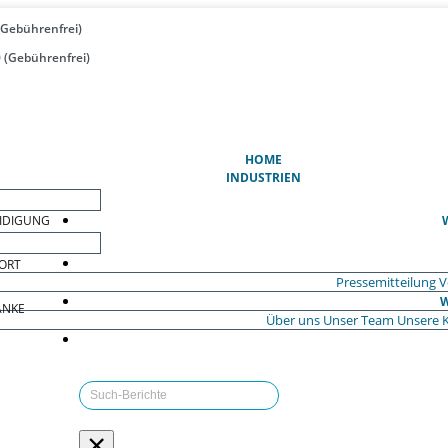
(Gebührenfrei)
 (Gebührenfrei)
(AKTUELL)
HOME
INDUSTRIEN
EIDIGUNG
ORT
Pressemitteilung
V
W
ÄNKE
Über uns
Unser Team
Unsere 
×