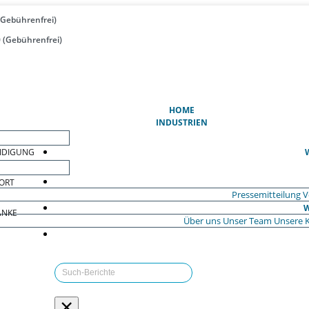
(Gebührenfrei)
 (Gebührenfrei)
(AKTUELL)
HOME
INDUSTRIEN
EIDIGUNG
ORT
Pressemitteilung
V
W
ÄNKE
Über uns
Unser Team
Unsere 
×