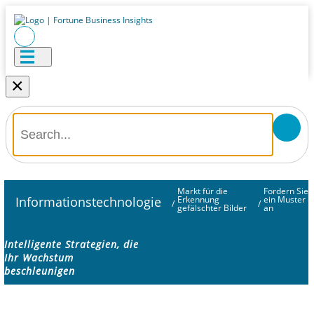
×
Markt für die
Fordern Sie
Informationstechnologie
Erkennung
ein Muster
/
/
gefälschter Bilder
an
Intelligente Strategien, die
Ihr Wachstum
beschleunigen