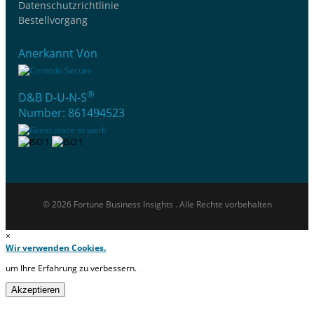
Datenschutzrichtlinie
Bestellvorgang
Anerkannt Von
®
D&B D-U-N-S
Number: 861494523
© 2026 Fortune Business Insights . Alle Rechte vorbehalten
×
Wir verwenden Cookies.
um Ihre Erfahrung zu verbessern.
Akzeptieren