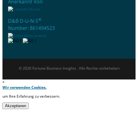
Anerkannt Von
®
D&B D-U-N-S
Number: 861494523
© 2026 Fortune Business Insights . Alle Rechte vorbehalten
×
Wir verwenden Cookies.
um Ihre Erfahrung zu verbessern.
Akzeptieren