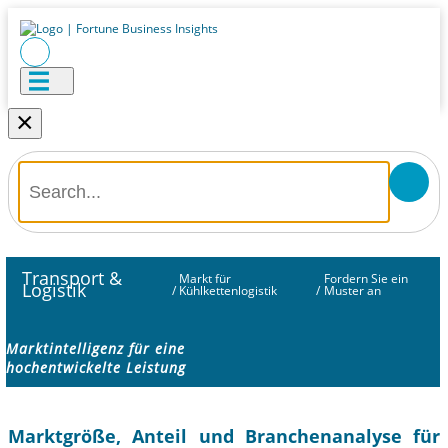
×
Transport &
Markt für
Fordern Sie ein
Logistik
/
Kühlkettenlogistik
/
Muster an
Marktintelligenz für eine
hochentwickelte Leistung
Marktgröße, Anteil und Branchenanalyse für