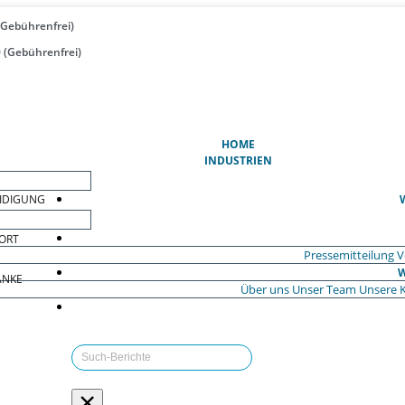
(Gebührenfrei)
 (Gebührenfrei)
(AKTUELL)
HOME
INDUSTRIEN
EIDIGUNG
ORT
Pressemitteilung
V
W
ÄNKE
Über uns
Unser Team
Unsere 
×