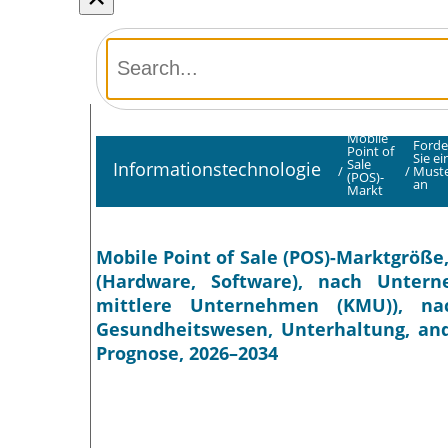
Mobile
Forde
Point of
Sie ei
Sale
Informationstechnologie
/
/
Must
(POS)-
an
Markt
Mobile Point of Sale (POS)-Marktgröß
(Hardware, Software), nach Unter
mittlere Unternehmen (KMU)), nac
Gesundheitswesen, Unterhaltung, ande
Prognose, 2026–2034