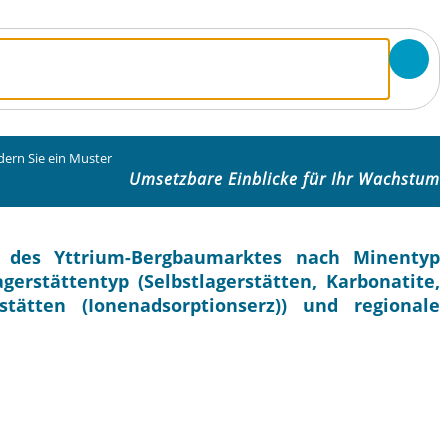
dern Sie ein Muster
Umsetzbare Einblicke für Ihr Wachstum
e des Yttrium-Bergbaumarktes nach Minentyp
erstättentyp (Selbstlagerstätten, Karbonatite,
tätten (Ionenadsorptionserz)) und regionale