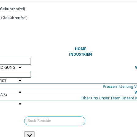
(Gebührenfrei)
 (Gebührenfrei)
(AKTUELL)
HOME
INDUSTRIEN
EIDIGUNG
ORT
Pressemitteilung
V
W
ÄNKE
Über uns
Unser Team
Unsere 
×