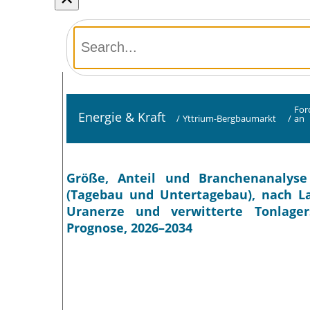
For
Energie & Kraft
/
Yttrium-Bergbaumarkt
/
an
Größe, Anteil und Branchenanalys
(Tagebau und Untertagebau), nach Lag
Uranerze und verwitterte Tonlagers
Prognose, 2026–2034