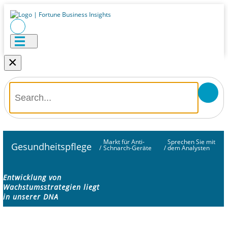
×
Markt für Anti-
Sprechen Sie mit
Gesundheitspflege
/
Schnarch-Geräte
/
dem Analysten
Entwicklung von
Wachstumsstrategien liegt
in unserer DNA