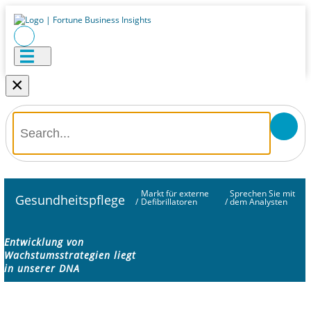
×
Markt für externe
Sprechen Sie mit
Gesundheitspflege
/
Defibrillatoren
/
dem Analysten
Entwicklung von
Wachstumsstrategien liegt
in unserer DNA