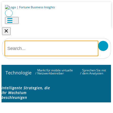
×
Markt für mobile virtuelle
Sprechen Sie mit
Technologie
/
Netzwerkbetreiber
/
dem Analysten
Intelligente Strategien, die
Ihr Wachstum
beschleunigen