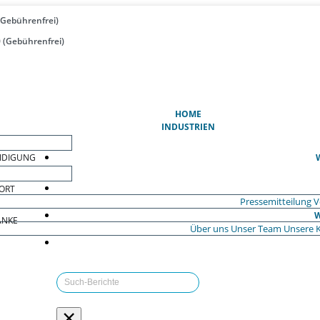
(Gebührenfrei)
 (Gebührenfrei)
(AKTUELL)
HOME
INDUSTRIEN
EIDIGUNG
ORT
Pressemitteilung
V
W
ÄNKE
Über uns
Unser Team
Unsere 
×