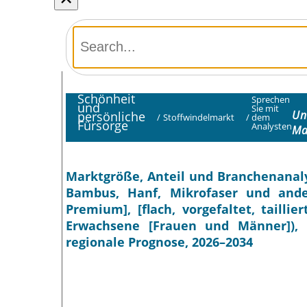
Schönheit
Sprechen
und
Sie mit
Un
persönliche
/
Stoffwindelmarkt
/
dem
Fürsorge
Analysten
Ma
Marktgröße, Anteil und Branchenanaly
Bambus, Hanf, Mikrofaser und ande
Premium], [flach, vorgefaltet, tailli
Erwachsene [Frauen und Männer]), n
regionale Prognose, 2026–2034