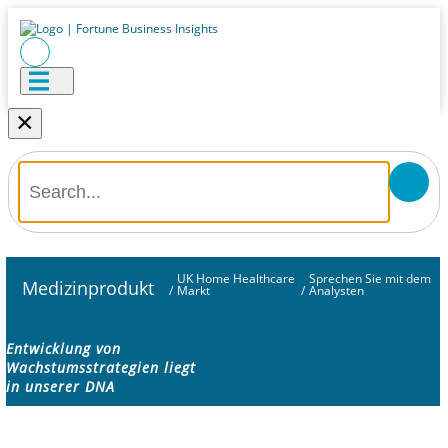
×
UK Home Healthcare
Sprechen Sie mit dem
Medizinprodukt
/
Markt
/
Analysten
Entwicklung von
Wachstumsstrategien liegt
in unserer DNA