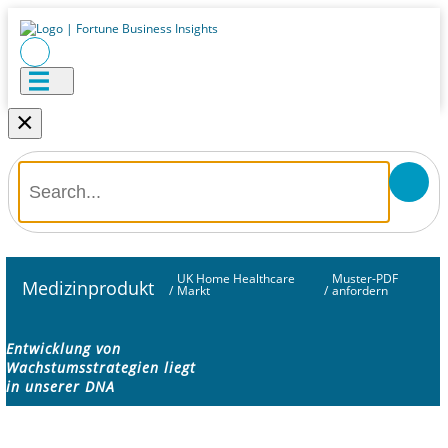
×
UK Home Healthcare
Muster-PDF
Medizinprodukt
/
Markt
/
anfordern
Entwicklung von
Wachstumsstrategien liegt
in unserer DNA