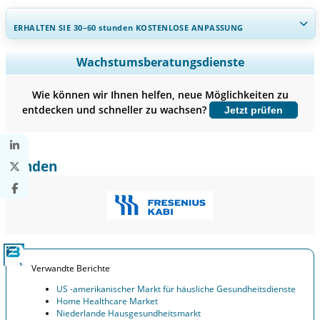
ERHALTEN SIE 30–60
stunden
KOSTENLOSE ANPASSUNG
Regionale und länderspezifische Abdeckung erweitern,
Wachstumsberatungsdienste
Segmentanalyse, Unternehmensprofile, Wettbewerbs-
Benchmarking, und Endnutzer-Einblicke.
Wie können wir Ihnen helfen, neue Möglichkeiten zu
entdecken und schneller zu wachsen?
Jetzt prüfen
Jetzt anpassen
Kunden
Verwandte Berichte
US -amerikanischer Markt für häusliche Gesundheitsdienste
Home Healthcare Market
Niederlande Hausgesundheitsmarkt