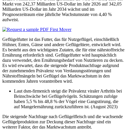
Markt von 242,37 Milliarden US-Dollar im Jahr 2026 auf 342,05
Milliarden US-Dollar im Jahr 2034 wächst und im
Prognosezeitraum eine jährliche Wachstumsrate von 4,40 %
aufweist.
Geflügelfutter ist das Futter, das für Nutzgeflügel, einschließlich
Hühner, Enten, Gänse und andere Geflügeltiere, entwickelt wird.
Es besteht aus den wichtigsten Zutaten, die für eine nährstoffreiche
Ernährung erforderlich sind. Geflügelfutter wird hauptsächlich
dazu verwendet, den Ernährungsbedarf von Nutztieren zu decken.
Es wird erwartet, dass die steigende Produktnachfrage aufgrund
der zunehmenden Prävalenz von Verdauungsstörungen und
Nährstoffmängeln bei Geflügel das Marktwachstum in den
kommenden Jahren vorantreiben wird.
Laut dsm-firmenich steigt die Prävalenz viraler Arthritis bei
Beinschwäche bei Geflügelvögeln. Schätzungen zufolge
haben 5,5 % bis 48,8 % der Vögel eine Gangstörung, die
auf Mangelernährung zurückzuführen ist. (August 2023)
Die steigende Nachfrage nach Geflügelfleisch und die wachsende
Geflügelproduktion zur Deckung dieser Nachfrage sind ein
weiterer Faktor, der das Marktwachstum antreibt.