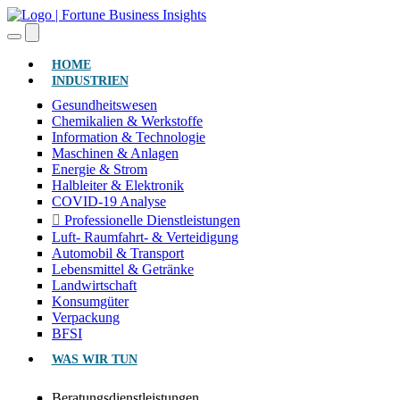
(AKTUELL)
HOME
INDUSTRIEN
Gesundheitswesen
Chemikalien & Werkstoffe
Information & Technologie
Maschinen & Anlagen
Energie & Strom
Halbleiter & Elektronik
COVID-19 Analyse
Professionelle Dienstleistungen
Luft- Raumfahrt- & Verteidigung
Automobil & Transport
Lebensmittel & Getränke
Landwirtschaft
Konsumgüter
Verpackung
BFSI
WAS WIR TUN
Beratungsdienstleistungen