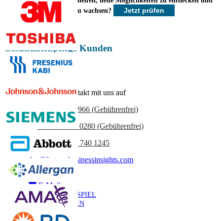
Wie können wir Ihnen helfen, neue Möglichkeiten zu entdecken und
Jetzt prüfen
schneller zu wachsen?
Jetzt anpassen
Gesundheitspflege Kunden
Nehmen Sie Kontakt mit uns auf
US
+1 833 909 2966 (Gebührenfrei)
UK
+44 808 502 0280 (Gebührenfrei)
(APAC) +91 744 740 1245
sales@fortunebusinessinsights.com
Anruf
E-Mail
BEISPIEL
HERUNTERLADEN
Newsletter abonnieren