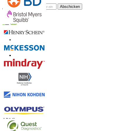
Abschicken
Online-Vertrauen
Kontaktieren Sie uns
US
+1 833 909 2966 ( Gebührenfrei )
UK
+44 808 502 0280 (Gebührenfrei )
APAC
+91 744 740 1245
sales@fortunebusinessinsights.com