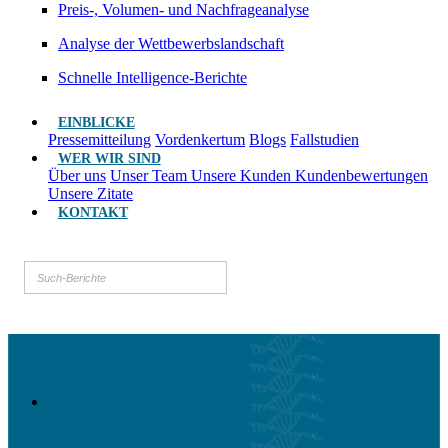
Preis-, Volumen- und Nachfrageanalyse
Analyse der Wettbewerbslandschaft
Schnelle Intelligence-Berichte
EINBLICKE
Pressemitteilung
Vordenkertum
Blogs
Fallstudien
WER WIR SIND
Über uns
Unser Team
Unsere Kunden
Kundenbewertungen
Unsere Zitate
KONTAKT