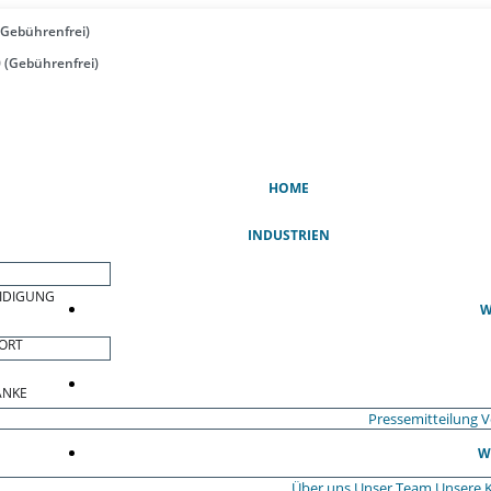
(Gebührenfrei)
 (Gebührenfrei)
(AKTUELL)
HOME
INDUSTRIEN
EIDIGUNG
W
ORT
ÄNKE
Pressemitteilung
V
W
Über uns
Unser Team
Unsere 