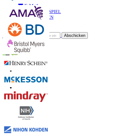
Anruf
E-Mail
BEISPIEL
HERUNTERLADEN
Newsletter abonnieren
Abschicken
Online-Vertrauen
Kontaktieren Sie uns