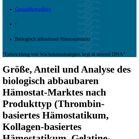
Gesundheitspflege
/
Biologisch abbaubarer Hämostatmarkt
"Entwicklung von Wachstumsstrategien liegt in unserer DNA"
Größe, Anteil und Analyse des
biologisch abbaubaren
Hämostat-Marktes nach
Produkttyp (Thrombin-
basiertes Hämostatikum,
Kollagen-basiertes
Hämostatikum, Gelatine-