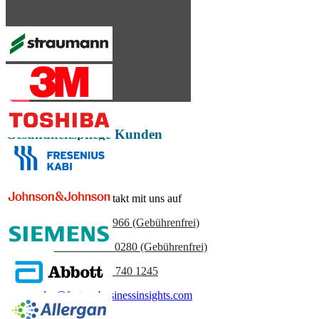
Unternehmensprofile, Wettbewerbs-Benchmarking, und Endnutzer-
Einblicke.
Jetzt anpassen
Gesundheitspflege Kunden
Nehmen Sie Kontakt mit uns auf
US
+1 833 909 2966 (Gebührenfrei)
UK
+44 808 502 0280 (Gebührenfrei)
(APAC) +91 744 740 1245
sales@fortunebusinessinsights.com