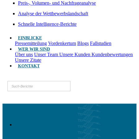
Preis-, Volumen- und Nachfrageanalyse
Analyse der Wettbewerbslandschaft
Schnelle Intelligence-Berichte
EINBLICKE
Pressemitteilung
Vordenkertum
Blogs
Fallstudien
WER WIR SIND
Über uns
Unser Team
Unsere Kunden
Kundenbewertungen
Unsere Zitate
KONTAKT