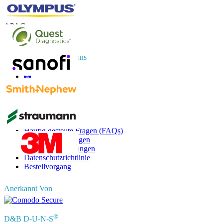
US
+1 833 909 2966 ( Gebührenfrei )
UK
+44 808 502 0280 (Gebührenfrei )
APAC
+91 744 740 1245
sales@fortunebusinessinsights.com
Vernetzen Sie sich mit uns
Informationen
Häufig gestellte Fragen (FAQs)
Kundenbewertungen
Nutzungsbedingungen
Datenschutzrichtlinie
Bestellvorgang
Anerkannt Von
®
D&B D-U-N-S