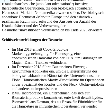
Krankenhausbesuche (ambulant oder stationär) invasive,
therapeutische Operationen, die den biologisch abbaubaren
Haemostat -Markt in Nordamerika erwarten sollen. Der biologisch
abbaubare Haemostat -Markt in Europa und den asiatisch -
pazifischen Raum wird aufgrund des Anstiegs der Anzahl der
Krankenhäuser und der Verbesserung der
Gesundheitsinvestitionen voraussichtlich bis Ende 2025 erweitert.
Schlüsselentwicklungen der Branche
Im Mai 2018 erhielt Cook Group die
Marketinggenehmigung für Hemospray, einen
endoskopischen Hämostat von der FDA, um Blutungen im
Magen -Darm -Trakt zu verhindern.
Im Dezember 2018 führte Baxter einen Einweg -
gekrümmten Applikator ein, um die Liefererfahrung des
biologisch abbaubaren Hämostats des Unternehmens, der
Flohal Hämostatischen Matrix -Produktlinie für Operationen
in der Spezialität des Kopfes und der Neck, Otolaryngologie
und andere, zu improvisierten
BMG Incorporated, ein Unternehmen, das sich auf
Biomaterialprodukte konzentriert, entwickelt derzeit Lydex,
Biomaterial aus Dextran, das als Ersatz für Fibrinkleber für
die Hämostase in chirurgischen Operationen verwendet