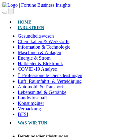
(AKTUELL)
HOME
INDUSTRIEN
Gesundheitswesen
Chemikalien & Werkstoffe
Information & Technologie
Maschinen & Anlagen
Energie & Strom
Halbleiter & Elektronik
COVID-19 Analyse
Professionelle Dienstleistungen
Luft- Raumfahrt- & Verteidigung
Automobil & Transport
Lebensmittel & Getränke
Landwirtschaft
Konsumgüter
Verpackung
BFSI
WAS WIR TUN
Beratungsdienstleistungen